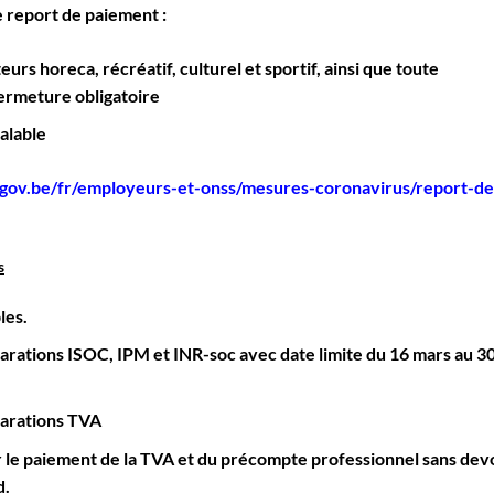
 report de paiement :
urs horeca, récréatif, culturel et sportif, ainsi que toute
ermeture obligatoire
alable
fgov.be/fr/employeurs-et-onss/mesures-coronavirus/report-de
s
les.
larations ISOC, IPM et INR-soc avec date limite du 16 mars au 3
larations TVA
le paiement de la TVA et du précompte professionnel sans dev
d.