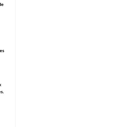
de
des
x
es.