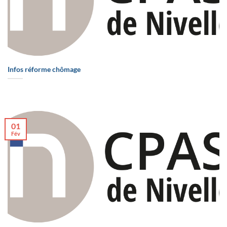
Infos réforme chômage
01
Fév