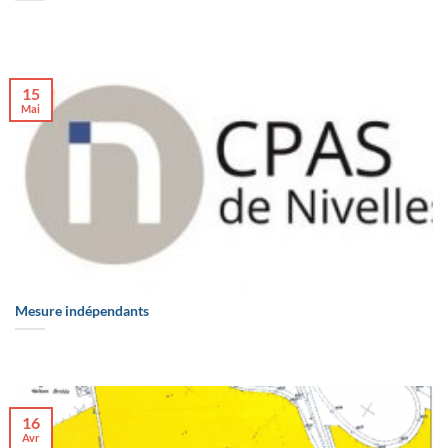
15
Mai
Mesure indépendants
16
Avr