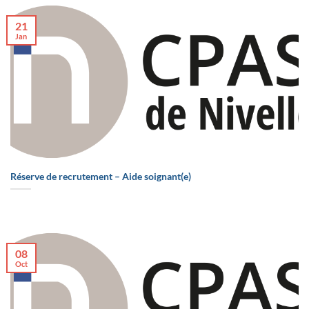
21
Jan
Réserve de recrutement – Aide soignant(e)
08
Oct