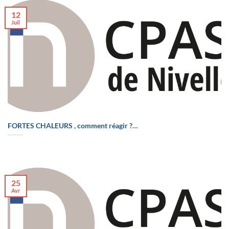
12
Juil
FORTES CHALEURS , comment réagir ?…
25
Avr